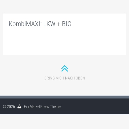
PRODUKTE
ONLINE-PREISKALKULATION
KombiMAXI: LKW + BIG
COMPACT B250 X H150 CM
STANDARD B350XH250CM
BIG B700 X H350 CM
PLUS -DACHWERBUNG
ROLLY MIKRO O.ZUL.
BRING MICH NACH OBEN
ROLLY MINI O.ZUL.
ROLLY STANDARD O.ZUL.
© 2026
Ein
MarketPress
Theme
ROLLY BIG O.ZUL.
CITCAR – MOBILE AUTODACHWERBUNG