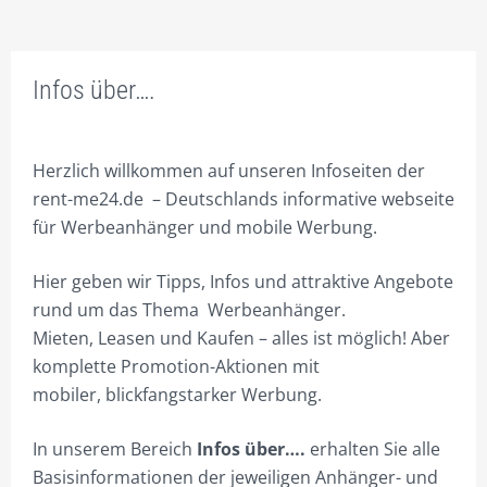
PRODUKTE
ONLINE-PREISKALKULATION
Infos über….
COMPACT B250 X H150 CM
STANDARD B350XH250CM
Herzlich willkommen auf unseren Infoseiten der
BIG B700 X H350 CM
rent-me24.de – Deutschlands informative webseite
für Werbeanhänger und mobile Werbung.
PLUS -DACHWERBUNG
Hier geben wir Tipps, Infos und attraktive Angebote
ROLLY MIKRO O.ZUL.
rund um das Thema Werbeanhänger.
ROLLY MINI O.ZUL.
Mieten, Leasen und Kaufen – alles ist möglich! Aber
komplette Promotion-Aktionen mit
ROLLY STANDARD O.ZUL.
mobiler, blickfangstarker Werbung.
ROLLY BIG O.ZUL.
In unserem Bereich
Infos über….
erhalten Sie alle
CITCAR – MOBILE AUTODACHWERBUNG
Basisinformationen der jeweiligen Anhänger- und