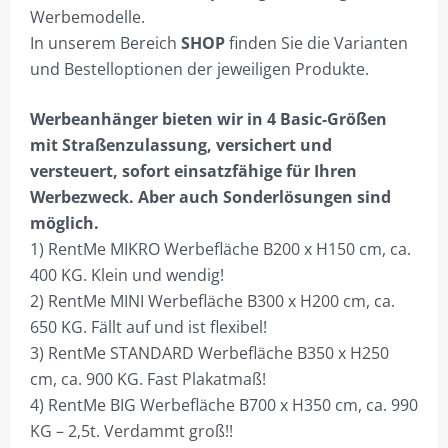
KOMBIMEDI: LKW+STAND.
Werbemodelle.
In unserem Bereich
SHOP
finden Sie die Varianten
KOMBIMAXI: LKW + BIG
und Bestelloptionen der jeweiligen Produkte.
KOMBITREKKER + BIG
Werbeanhänger bieten wir in 4 Basic-Größen
GALERIE
mit Straßenzulassung, versichert und
versteuert, sofort einsatzfähige für Ihren
SHOP NUR FÜR GEWERBETREIBENDE!
Werbezweck. Aber auch Sonderlösungen sind
DIVISIONSPARTNER
möglich.
1) RentMe MIKRO Werbefläche B200 x H150 cm, ca.
PLZ 0
400 KG. Klein und wendig!
PLZ 1
2) RentMe MINI Werbefläche B300 x H200 cm, ca.
650 KG. Fällt auf und ist flexibel!
PLZ 2
3) RentMe STANDARD Werbefläche B350 x H250
PLZ 3
cm, ca. 900 KG. Fast Plakatmaß!
4) RentMe BIG Werbefläche B700 x H350 cm, ca. 990
PLZ 4
KG – 2,5t. Verdammt groß!!