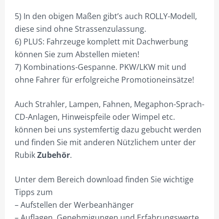
PLZ 5
5) In den obigen Maßen gibt’s auch ROLLY-Modell,
PLZ 6
diese sind ohne Strassenzulassung.
PLZ 7
6) PLUS: Fahrzeuge komplett mit Dachwerbung
können Sie zum Abstellen mieten!
PLZ 8
7) Kombinations-Gespanne. PKW/LKW mit und
ohne Fahrer für erfolgreiche Promotioneinsätze!
PLZ 9
HILFE
Auch Strahler, Lampen, Fahnen, Megaphon-Sprach-
CD-Anlagen, Hinweispfeile oder Wimpel etc.
MEIN KONTO
können bei uns systemfertig dazu gebucht werden
ANMELDEN
und finden Sie mit anderen Nützlichem unter der
Rubik
Zubehör
.
ABMELDEN
BESTELLVORGANG
Unter dem Bereich download finden Sie wichtige
Tipps zum
DATENSCHUTZ
– Aufstellen der Werbeanhänger
VERSAND & LIEFERUNG
– Auflagen, Genehmigungen und Erfahrungswerte