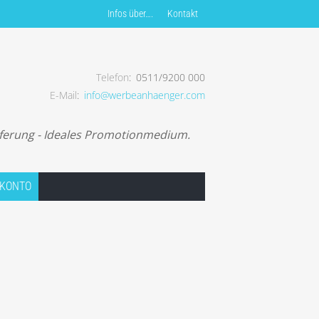
Infos über….
Kontakt
Telefon
0511/9200 000
E-Mail
info@werbeanhaenger.com
uf von Werbeanhängern.
eferung - Ideales Promotionmedium.
 KONTO