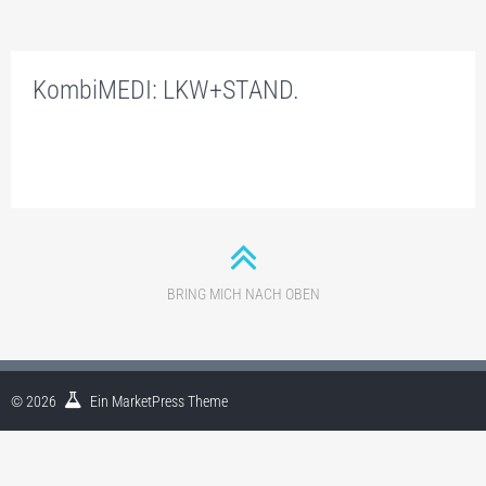
PRODUKTE
ONLINE-PREISKALKULATION
KombiMEDI: LKW+STAND.
COMPACT B250 X H150 CM
STANDARD B350XH250CM
BIG B700 X H350 CM
PLUS -DACHWERBUNG
ROLLY MIKRO O.ZUL.
BRING MICH NACH OBEN
ROLLY MINI O.ZUL.
ROLLY STANDARD O.ZUL.
© 2026
Ein
MarketPress
Theme
ROLLY BIG O.ZUL.
CITCAR – MOBILE AUTODACHWERBUNG