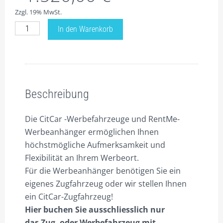
Zzgl. 19% MwSt.
WARENKORB
Preise
In den Warenkorb
WIDERRUF
für
Werbefahrzeug
ZAHLUNGSARTEN
CitCar-
Beschreibung
B1xl,
mit
Beschreibung
Dachaufbau
B250
Die CitCar -Werbefahrzeuge und RentMe-
x
Werbeanhänger ermöglichen Ihnen
H250cm,
höchstmögliche Aufmerksamkeit und
T125cm
Flexibilität an Ihrem Werbeort.
Menge
Für die Werbeanhänger benötigen Sie ein
eigenes Zugfahrzeug oder wir stellen Ihnen
ein CitCar-Zugfahrzeug!
Hier buchen Sie ausschliesslich nur
das Zug- oder Werbefahrzeug mit