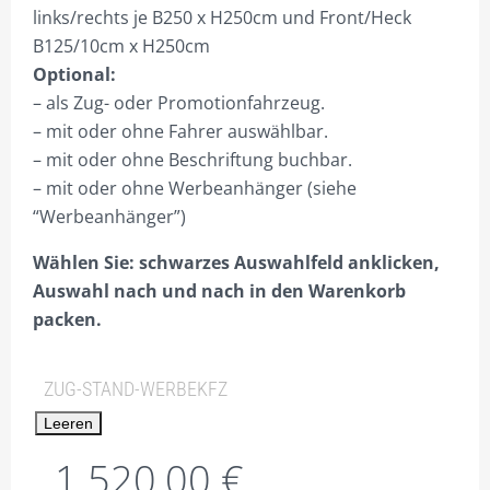
PLZ 5
links/rechts je B250 x H250cm und Front/Heck
B125/10cm x H250cm
PLZ 6
Optional:
PLZ 7
– als Zug- oder Promotionfahrzeug.
– mit oder ohne Fahrer auswählbar.
PLZ 8
– mit oder ohne Beschriftung buchbar.
PLZ 9
– mit oder ohne Werbeanhänger (siehe
“Werbeanhänger”)
HILFE
Wählen Sie: schwarzes Auswahlfeld anklicken,
MEIN KONTO
Auswahl nach und nach in den Warenkorb
ANMELDEN
packen.
ABMELDEN
ZUG-STAND-WERBEKFZ
BESTELLVORGANG
Leeren
DATENSCHUTZ
1.520,00
€
VERSAND & LIEFERUNG