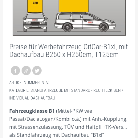
KOMBIMEDI: LKW+STAND.
KOMBIMAXI: LKW + BIG
KOMBITREKKER + BIG
GALERIE
Preise für Werbefahrzeug CitCar-B1xl, mit
SHOP NUR FÜR GEWERBETREIBENDE!
Dachaufbau B250 x H250cm, T125cm
DIVISIONSPARTNER
PLZ 0
ARTIKELNUMMER:
N. V.
PLZ 1
KATEGORIE:
STANDFAHRZEUGE MIT STANDARD - RECHTECKIGEN /
INDIVIDUAL-DACHAUFBAU
PLZ 2
Fahrzeugklasse B1
(Mittel-PKW wie
PLZ 3
Passat/DaciaLogan/Kombi o.ä.) mit Anh.-Kupplung,
PLZ 4
mit Strassenzulassung, TÜV und Haftpfl.+TK-Vers..,
als Standfahrzeug mit Dachaufbau “B1xl”