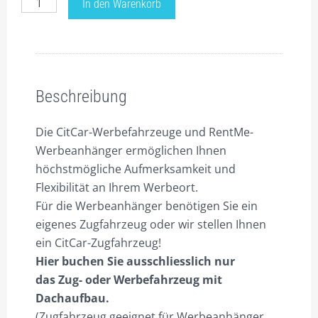
Preise
In den Warenkorb
für
WARENKORB
Werbefahrzeug
WIDERRUF
CitCar-
Beschreibung
D1,
ZAHLUNGSARTEN
LLKW
Beschreibung
nur
Zugfz.,
Die CitCar-Werbefahrzeuge und RentMe-
Werbeanhänger
Werbeanhänger ermöglichen Ihnen
ist
höchstmögliche Aufmerksamkeit und
sep.
Flexibilität an Ihrem Werbeort.
zu
Für die Werbeanhänger benötigen Sie ein
buchen!
eigenes Zugfahrzeug oder wir stellen Ihnen
Menge
ein CitCar-Zugfahrzeug!
Hier buchen Sie ausschliesslich nur
das Zug- oder Werbefahrzeug mit
Dachaufbau.
(Zugfahrzeug geeignet für Werbeanhänger