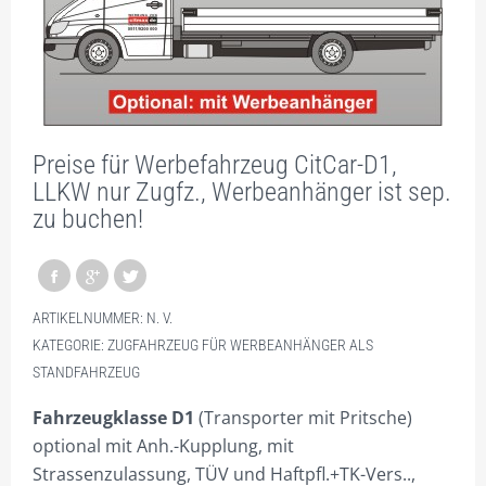
KOMBIMEDI: LKW+STAND.
KOMBIMAXI: LKW + BIG
KOMBITREKKER + BIG
GALERIE
Preise für Werbefahrzeug CitCar-D1,
SHOP NUR FÜR GEWERBETREIBENDE!
LLKW nur Zugfz., Werbeanhänger ist sep.
zu buchen!
DIVISIONSPARTNER
PLZ 0
PLZ 1
ARTIKELNUMMER:
N. V.
KATEGORIE:
ZUGFAHRZEUG FÜR WERBEANHÄNGER ALS
PLZ 2
STANDFAHRZEUG
PLZ 3
Fahrzeugklasse D1
(Transporter mit Pritsche)
optional mit Anh.-Kupplung, mit
PLZ 4
Strassenzulassung, TÜV und Haftpfl.+TK-Vers..,