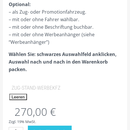
PLZ 5
Optional:
– als Zug- oder Promotionfahrzeug.
PLZ 6
– mit oder ohne Fahrer wählbar.
PLZ 7
– mit oder ohne Beschriftung buchbar.
– mit oder ohne Werbeanhänger (siehe
PLZ 8
“Werbeanhänger”)
PLZ 9
Wählen Sie: schwarzes Auswahlfeld anklicken,
HILFE
Auswahl nach und nach in den Warenkorb
packen.
MEIN KONTO
ANMELDEN
ZUG-STAND-WERBEKFZ
ABMELDEN
Leeren
BESTELLVORGANG
270,00
€
DATENSCHUTZ
Zzgl. 19% MwSt.
VERSAND & LIEFERUNG