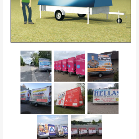
KOMBIMEDI: LKW+STAND.
KOMBIMAXI: LKW + BIG
KOMBITREKKER + BIG
GALERIE
SHOP NUR FÜR GEWERBETREIBENDE!
DIVISIONSPARTNER
PLZ 0
PLZ 1
PLZ 2
PLZ 3
PLZ 4