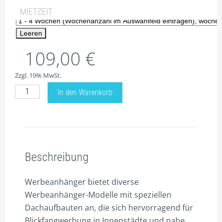
MIETZEIT
WARENKORB
Leeren
WIDERRUF
109,00
€
ZAHLUNGSARTEN
Zzgl. 19% MwSt.
Mietzeit
In den Warenkorb
verlängern...
Menge
Beschreibung
Beschreibung
Werbeanhänger bietet diverse
Werbeanhänger-Modelle mit speziellen
Dachaufbauten an, die sich hervorragend für
Blickfangwerbung in Innenstädte und nahe