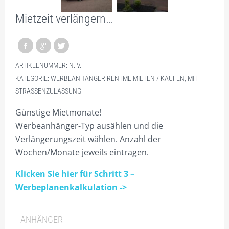
PLZ 5
Mietzeit verlängern…
PLZ 6
PLZ 7
PLZ 8
ARTIKELNUMMER:
N. V.
KATEGORIE:
WERBEANHÄNGER RENTME MIETEN / KAUFEN, MIT
PLZ 9
STRASSENZULASSUNG
HILFE
Günstige Mietmonate!
MEIN KONTO
Werbeanhänger-Typ ausählen und die
Verlängerungszeit wählen. Anzahl der
ANMELDEN
Wochen/Monate jeweils eintragen.
ABMELDEN
Klicken Sie hier für Schritt 3 –
BESTELLVORGANG
Werbeplanenkalkulation ->
DATENSCHUTZ
ANHÄNGER
VERSAND & LIEFERUNG