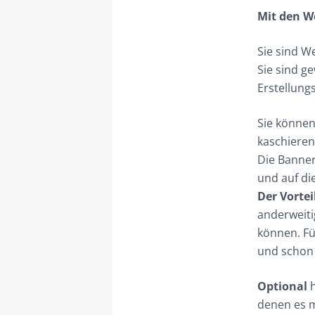
Mit den W
Sie sind W
Sie sind g
Erstellungs
Sie können
kaschieren
Die Banner
und auf di
Der Vorteil
anderweiti
können. Fü
und schon 
Optional
h
denen es m