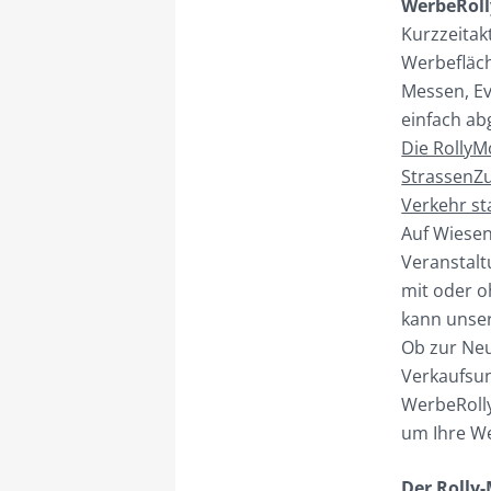
WerbeRoll
Kurzzeitak
Werbefläch
Messen, Ev
einfach ab
Die RollyM
StrassenZu
Verkehr st
Auf Wiesen
Veranstalt
mit oder o
kann unser
Ob zur Neu
Verkaufsu
WerbeRolly
um Ihre We
Der Rolly-