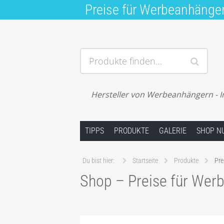
Preise für Werbeanhänge
Produkte finden…
Hersteller von Werbeanhängern - I
Springe zum Inhalt
TIPPS
PRODUKTE
GALERIE
SHOP N
Du bist hier:
Startseite
Produkte
Pre
Shop – Preise für Wer