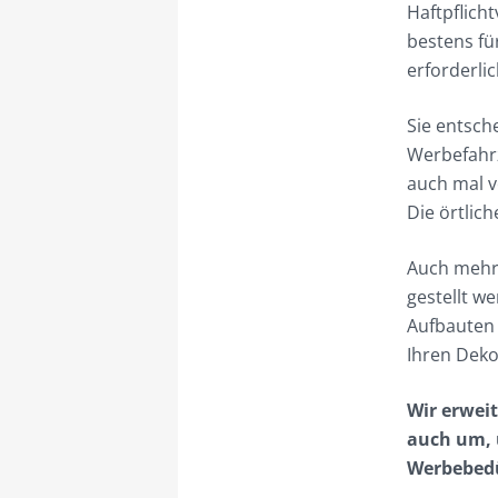
Haftpflich
bestens fü
erforderli
Sie entsch
Werbefahrz
auch mal v
Die örtlic
Auch mehre
gestellt w
Aufbauten 
Ihren Deko
Wir erwei
auch um, 
Werbebedü