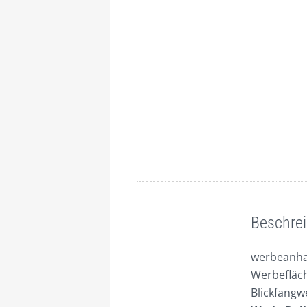
Beschreibung
Beschre
werbeanhae
Werbefläch
Blickfangw