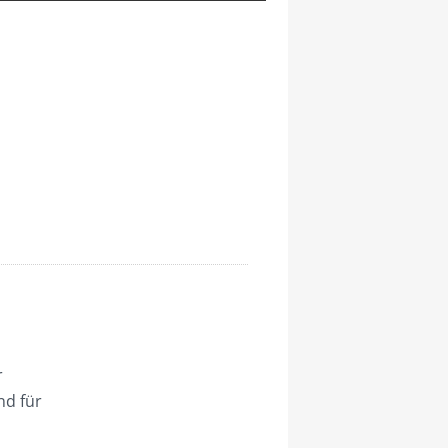
r
nd für