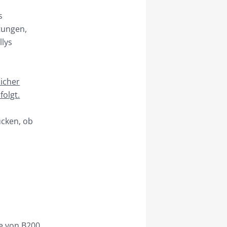
s
tungen,
llys
licher
folgt.
ücken, ob
he von B200