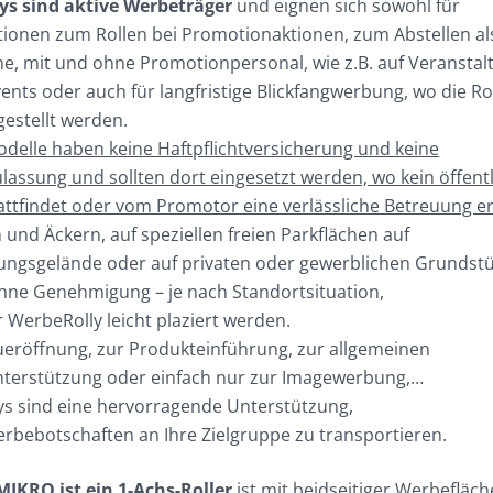
ys sind aktive Werbeträger
und eignen sich sowohl für
tionen zum Rollen bei Promotionaktionen, zum Abstellen al
e, mit und ohne Promotionpersonal, wie z.B. auf Veranstal
ents oder auch für langfristige Blickfangwerbung, wo die Ro
gestellt werden.
odelle haben keine Haftpflichtversicherung und keine
lassung und sollten dort eingesetzt werden, wo kein öffent
attfindet oder vom Promotor eine verlässliche Betreuung er
 und Äckern, auf speziellen freien Parkflächen auf
ungsgelände oder auf privaten oder gewerblichen Grundst
hne Genehmigung – je nach Standortsituation,
 WerbeRolly leicht plaziert werden.
eröffnung, zur Produkteinführung, zur allgemeinen
nterstützung oder einfach nur zur Imagewerbung,…
s sind eine hervorragende Unterstützung,
rbebotschaften an Ihre Zielgruppe zu transportieren.
MIKRO ist ein 1-Achs-Roller
ist mit beidseitiger Werbefläc