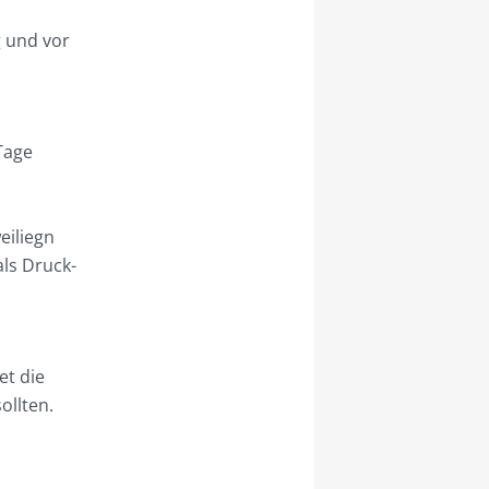
g und vor
Tage
.
eiliegn
ls Druck-
et die
ollten.