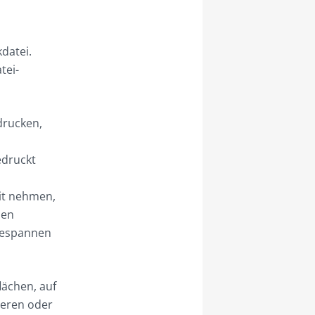
datei.
tei-
drucken,
edruckt
it nehmen,
ben
bespannen
lächen, auf
ieren oder