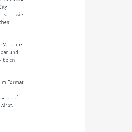
City
Er kann wie
ches
e Variante
lbar und
xibelen
r im Format
satz auf
wirbt.