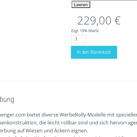
Leeren
229,00
€
Zzgl. 19% MwSt.
Preise
für
In den Warenkorb
WerbeRolly
Standard
B350xH250cm
Mindestmietzeit
2
Wochen
ibung
Menge
nger.com bietet diverse WerbeRolly-Modelle mit spezielle
enkonstruktion, die leicht rollbar sind und sich hervorrage
erbung auf Wiesen und Äckern eignen.