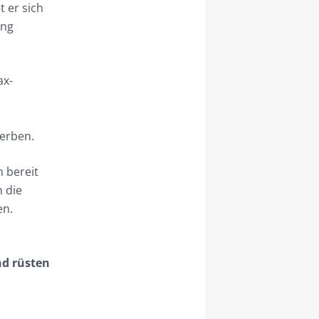
t er sich
ung
ax-
werben.
 bereit
n die
en.
nd rüsten