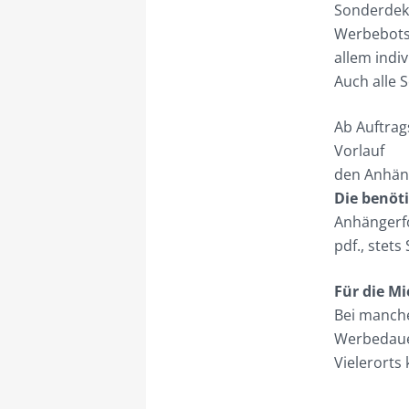
Sonderdeko
Werbebotsch
allem indi
Auch alle 
Ab Auftrag
Vorlauf
den Anhäng
Die benöt
Anhängerfo
pdf., stet
Für die Mi
Bei manche
Werbedauer
Vielerorts