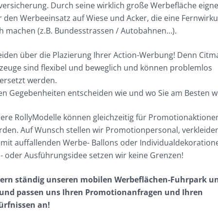
tversicherung. Durch seine wirklich große Werbefläche eigne
r den Werbeeinsatz auf Wiese und Acker, die eine Fernwirk
ch machen (z.B. Bundesstrassen / Autobahnen…).
eiden über die Plazierung Ihrer Action-Werbung! Denn Citm
euge sind flexibel und beweglich und können problemlos
ersetzt werden.
hen Gegebenheiten entscheiden wie und wo Sie am Besten 
re RollyModelle können gleichzeitig für Promotionaktionen
erden. Auf Wunsch stellen wir Promotionpersonal, verkleide
mit auffallenden Werbe- Ballons oder Individualdekoration
- oder Ausführungsidee setzen wir keine Grenzen!
tern ständig unseren mobilen Werbeflächen-Fuhrpark u
und passen uns Ihren Promotionanfragen und Ihren
rfnissen an!