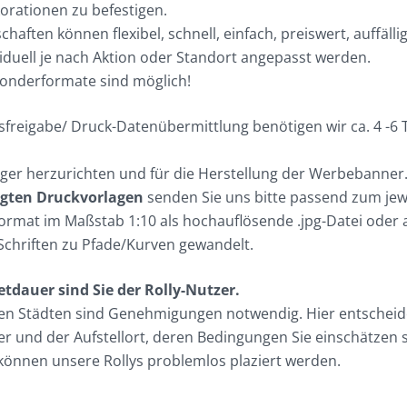
rationen zu befestigen.
aften können flexibel, schnell, einfach, preiswert, auffälli
viduell je nach Aktion oder Standort angepasst werden.
Sonderformate sind möglich!
sfreigabe/ Druck-Datenübermittlung benötigen wir ca. 4 -6 
er herzurichten und für die Herstellung der Werbebanner
igten Druckvorlagen
senden Sie uns bitte passend zum jew
rmat im Maßstab 1:10 als hochauflösende .jpg-Datei oder a
s Schriften zu Pfade/Kurven gewandelt.
etdauer sind Sie der Rolly-Nutzer.
n Städten sind Genehmigungen notwendig. Hier entscheid
 und der Aufstellort, deren Bedingungen Sie einschätzen s
 können unsere Rollys problemlos plaziert werden.