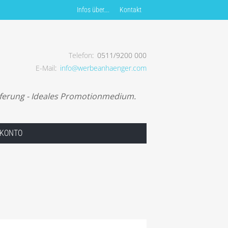
Infos über….
Kontakt
Telefon
0511/9200 000
E-Mail
info@werbeanhaenger.com
uf von Werbeanhängern.
eferung - Ideales Promotionmedium.
 KONTO