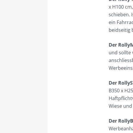
x H100 cm,
schieben. 
ein Fahrra
beidseitig
Der RollyM
und sollte
anschliess
Werbeeins
Der Roll
B350 x H2
Haftpflich
Wiese und 
Der Rolly
Werbeanhä