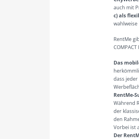
auch mit 
c) als fl
wahlweise
RentMe gib
COMPACT B
Das mobil
herkömml
dass jeder
Werbefläch
RentMe-S
Während Re
der klassi
den Rahmen
Vorbei ist
Der RentM