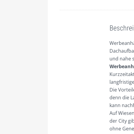
Beschreibung
Beschre
Werbeanhän
Dachaufbau
und nahe s
Werbeanhä
Kurzzeitak
langfristi
Die Vortei
denn die 
kann nach
Auf Wiesen
der City g
ohne Geneh