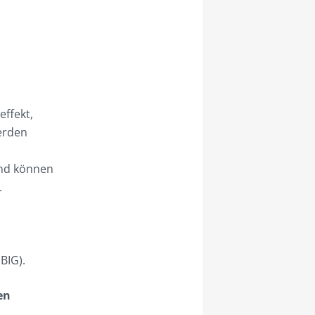
effekt,
erden
und können
.
BIG).
en