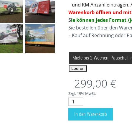
und KM-Anzahl eintragen. A
Warenkorb öffnen und mit
S
ie können jedes Format /j
Sie bestellen über den Ware
– Kauf auf Rechnung oder P
KALKULATION
Leeren
299,00
€
Zzgl. 19% MwSt.
Preise
für
In den Warenkorb
Werbeanhänger
RentMe
Big