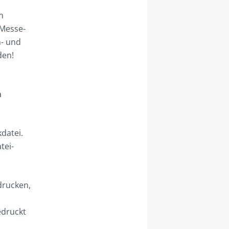
n
 Messe-
n- und
den!
m
datei.
tei-
drucken,
edruckt