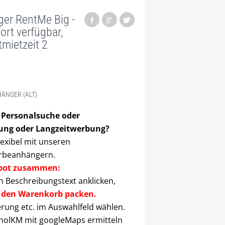
ger RentMe Big -
rt verfügbar,
ietzeit 2
ÄNGER (ALT)
Personalsuche oder
ung oder Langzeitwerbung?
lexibel mit unseren
rbeanhängern.
gebot zusammen:
 Beschreibungstext anklicken,
 den Warenkorb packen.
erung etc. im Auswahlfeld wählen.
holKM mit googleMaps ermitteln