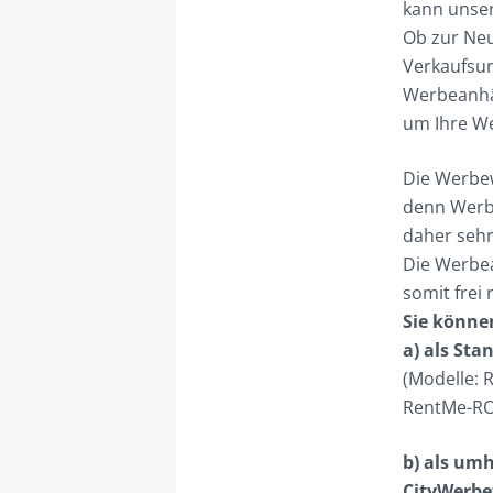
kann unser
Ob zur Neu
Verkaufsu
Werbeanhä
um Ihre We
Die Werbew
denn Werbe
daher seh
Die Werbea
somit frei
Sie könne
a) als St
(Modelle:
RentMe-RO
b) als um
CityWerbe