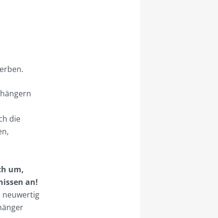
werben.
nhängern
ch die
en,
ch um,
nissen an!
e neuwertig
nhänger