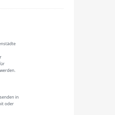
n
enstädte
r
für
 werden.
usenden in
mit oder