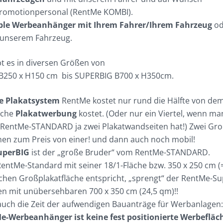
Promotionpersonal (RentMe KOMBI).
exible Werbeanhänger mit Ihrem Fahrer/Ihrem Fahrzeug
od
 unserem Fahrzeug.
t es in diversen Größen von
250 x H150 cm bis SUPERBIG B700 x H350cm.
e Plakatsystem
RentMe kostet nur rund die Hälfte von de
iche
Plakatwerbung
kostet. (Oder nur ein Viertel, wenn ma
 RentMe-STANDARD ja zwei Plakatwandseiten hat!) Zwei Gro
en zum Preis von einer! und dann auch noch mobil!
uperBIG
ist der „große Bruder“ vom RentMe-STANDARD.
ntMe-Standard mit seiner 18/1-Fläche bzw. 350 x 250 cm (
schen Großplakatfläche entspricht, „sprengt“ der RentMe-S
 mit unübersehbaren 700 x 350 cm (24,5 qm)!!
 auch die Zeit der aufwendigen Bauanträge für Werbanlagen
e-Werbeanhänger ist keine fest positionierte Werbefläc