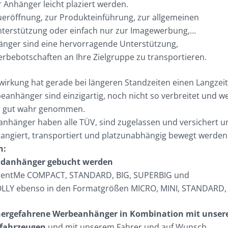
 Anhänger leicht plaziert werden.
eröffnung, zur Produkteinführung, zur allgemeinen
nterstützung oder einfach nur zur Imagewerbung,…
nger sind eine hervorragende Unterstützung,
rbebotschaften an Ihre Zielgruppe zu transportieren.
irkung hat gerade bei längeren Standzeiten einen Langzeit
anhänger sind einzigartig, noch nicht so verbreitet und w
r gut wahr genommen.
nhänger haben alle TÜV, sind zugelassen und versichert 
 rangiert, transportiert und platzunabhängig bewegt werden
n:
andanhänger gebucht werden
 RentMe COMPACT, STANDARD, BIG, SUPERBIG und
LLY ebenso in den Formatgrößen MICRO, MINI, STANDARD, 
hergefahrene Werbeanhänger in Kombination mit unser
fahrzeugen
und mit unserem Fahrer und auf Wunsch