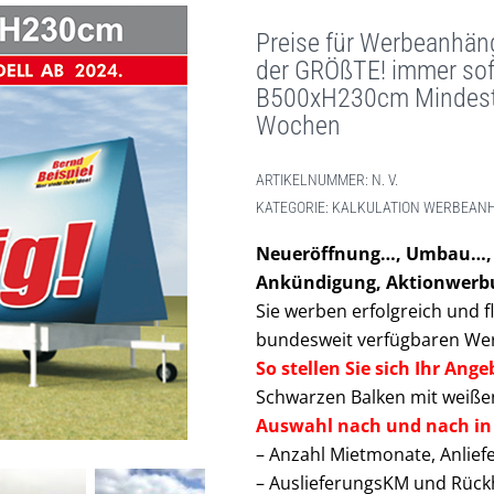
Preise für Werbeanhän
der GRÖßTE! immer sofo
B500xH230cm Mindestm
Wochen
ARTIKELNUMMER:
N. V.
KATEGORIE:
KALKULATION WERBEANH
Neueröffnung…, Umbau…, 
Ankündigung, Aktionwerb
Sie werben erfolgreich und f
bundesweit verfügbaren We
So stellen Sie sich Ihr An
Schwarzen Balken mit weißen
Auswahl nach und nach in
– Anzahl Mietmonate, Anlief
– AuslieferungsKM und Rück