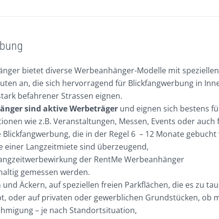
-
der
GRÖßTE!
ibung
immer
sofort
ger bietet diverse Werbeanhänger-Modelle mit spezielle
verfügbar,
ten an, die sich hervorragend für Blickfangwerbung in Inn
B500xH230cm
tark befahrener Strassen eignen.
Mindestmietzeit
nger sind aktive Werbeträger
und eignen sich bestens fü
2
tionen wie z.B. Veranstaltungen, Messen, Events oder auch 
Wochen
ge Blickfangwerbung, die in der Regel 6 – 12 Monate gebucht
Menge
le einer Langzeitmiete sind überzeugend,
Langzeitwerbewirkung der RentMe Werbeanhänger
haltig gemessen werden.
 und Äckern, auf speziellen freien Parkflächen, die es zu ta
ibt, oder auf privaten oder gewerblichen Grundstücken, ob 
migung – je nach Standortsituation,