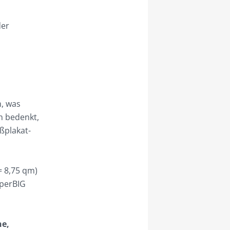
er
m, was
n bedenkt,
ßplakat-
= 8,75 qm)
uperBIG
:
he,