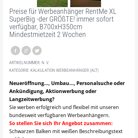
PLZ 5
Preise für Werbeanhänger RentMe XL
PLZ 6
SuperBig -der GRÖßTE! immer sofort
verfügbar, B700xH350cm
PLZ 7
Mindestmietzeit 2 Wochen
PLZ 8
PLZ 9
HILFE
ARTIKELNUMMER:
N. V.
KATEGORIE:
KALKULATION WERBEANHÄNGER (ALT)
MEIN KONTO
Neueröffnung…, Umbau…, Personalsuche oder
ANMELDEN
Ankündigung, Aktionwerbung oder
Langzeitwerbung?
ABMELDEN
Sie werben erfolgreich und flexibel mit unseren
BESTELLVORGANG
bundesweit verfügbaren Werbeanhängern.
So stellen Sie sich Ihr Angebot zusammen:
DATENSCHUTZ
Schwarzen Balken mit weißen Beschreibungstext
VERSAND & LIEFERUNG