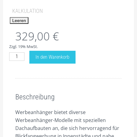
KALKULATION
Leeren
329,00
€
Zzgl. 19% MwSt.
Preise
In den Warenkorb
für
Werbeanhänger
RentMe
Beschreibung
XL
SuperBig
Beschreibung
-
der
Werbeanhänger bietet diverse
GRÖßTE!
Werbeanhänger-Modelle mit speziellen
immer
Dachaufbauten an, die sich hervorragend für
sofort
Blickfangwerbung in Innenstädte und nahe