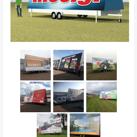
KOMBIMEDI: LKW+STAND.
KOMBIMAXI: LKW + BIG
KOMBITREKKER + BIG
GALERIE
SHOP NUR FÜR GEWERBETREIBENDE!
DIVISIONSPARTNER
PLZ 0
PLZ 1
PLZ 2
PLZ 3
PLZ 4